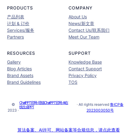
PRODUCTS
COMPANY
产品列表
About Us
计划 & 订价
News/新文章
Services/服务
Contact Us/联系我们
Partners
Meet Our Team
RESOURCES
SUPPORT
Gallery
Knowledge Base
Blog Articles
Contact Support
Brand Assets
Privacy Policy
Brand Guidelines
TOS
ChatPPT官网-塔猫ChatPPT官网-AI在
©
· All rights reserved
鲁ICP备
线生成PPT
2023 ·
2023003050号
算法备案、AI许可、网站备案等合规信息，请点此查看