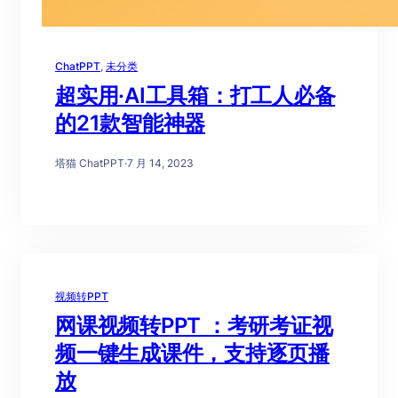
ChatPPT
, 
未分类
超实用·AI工具箱：打工人必备
的21款智能神器
塔猫 ChatPPT
·
7 月 14, 2023
视频转PPT
网课视频转PPT ：考研考证视
频一键生成课件，支持逐页播
放