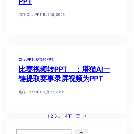
PPT
塔猫 ChatPPT
·
6 月 18, 2026
ChatPPT
, 
视频转PPT
比赛视频转PPT ：塔猫AI一
键提取赛事录屏视频为PPT
塔猫 ChatPPT
·
6 月 17, 2026
1
2
3
…
14
下一页
→
S