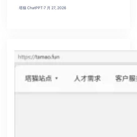
塔猫 ChatPPT
·
7 月 27, 2026