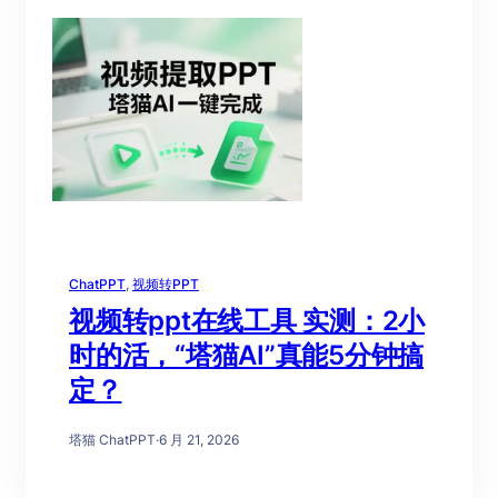
ChatPPT
, 
视频转PPT
视频转ppt在线工具 实测：2小
时的活，“塔猫AI”真能5分钟搞
定？
塔猫 ChatPPT
·
6 月 21, 2026