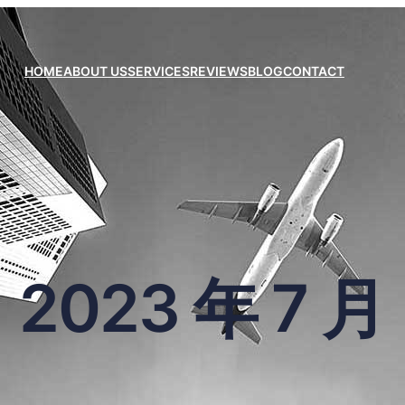
HOME
ABOUT US
SERVICES
REVIEWS
BLOG
CONTACT
2023 年 7 月