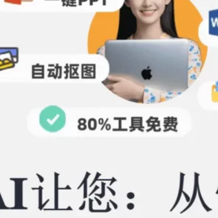
对比，塔猫ChatPPT深度测评
2026年 6月 26日
Tags
ChatPPT
ChatPPT官网
AIPPT
all
PPT
openclaw
pdf
图片压缩
塔猫ChatPPT
字体
视频怎么转成PPT
视频提取PPT
视频转PPT
配色
视频生成PPT