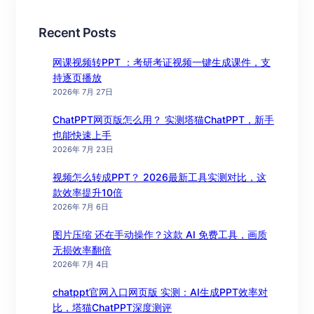
Recent Posts
网课视频转PPT ：考研考证视频一键生成课件，支
持逐页播放
2026年 7月 27日
ChatPPT网页版怎么用？ 实测塔猫ChatPPT，新手
也能快速上手
2026年 7月 23日
视频怎么转成PPT？ 2026最新工具实测对比，这
款效率提升10倍
2026年 7月 6日
图片压缩 还在手动操作？这款 AI 免费工具，画质
无损效率翻倍
2026年 7月 4日
chatppt官网入口网页版 实测：AI生成PPT效率对
比，塔猫ChatPPT深度测评