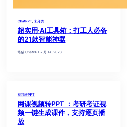
ChatPPT
, 
未分类
超实用·AI工具箱：打工人必备
的21款智能神器
塔猫 ChatPPT
·
7 月 14, 2023
视频转PPT
网课视频转PPT ：考研考证视
频一键生成课件，支持逐页播
放