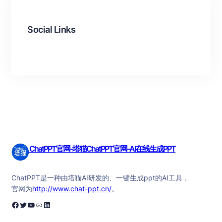
Social Links
Facebook
Twitter
LinkedIn
Instagram
ChatPPT官网-塔猫ChatPPT官网-AI在线生成PPT
ChatPPT是一种由塔猫AI研发的、一键生成ppt的AI工具，
官网为
http://www.chat-ppt.cn/
。
Facebook
Twitter
YouTube
链接
LinkedIn