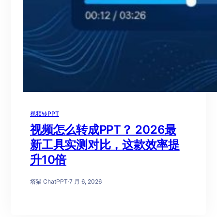
视频转PPT
视频怎么转成PPT？ 2026最
新工具实测对比，这款效率提
升10倍
塔猫 ChatPPT
·
7 月 6, 2026