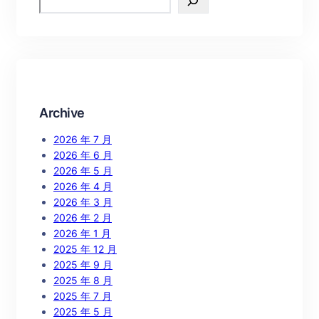
e
a
r
c
h
Archive
2026 年 7 月
2026 年 6 月
2026 年 5 月
2026 年 4 月
2026 年 3 月
2026 年 2 月
2026 年 1 月
2025 年 12 月
2025 年 9 月
2025 年 8 月
2025 年 7 月
2025 年 5 月