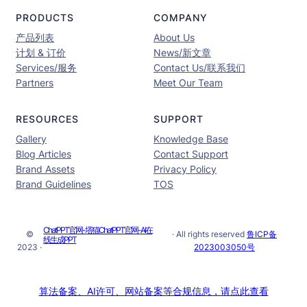
PRODUCTS
COMPANY
产品列表
About Us
计划 & 订价
News/新文章
Services/服务
Contact Us/联系我们
Partners
Meet Our Team
RESOURCES
SUPPORT
Gallery
Knowledge Base
Blog Articles
Contact Support
Brand Assets
Privacy Policy
Brand Guidelines
TOS
ChatPPT官网-塔猫ChatPPT官网-AI在
©
· All rights reserved
鲁ICP备
线生成PPT
2023 ·
2023003050号
算法备案、AI许可、网站备案等合规信息，请点此查看