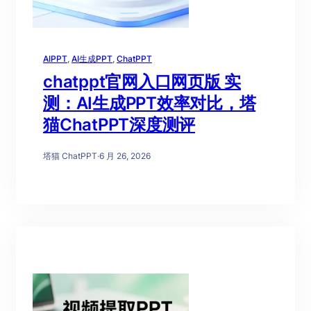
AIPPT
, 
AI生成PPT
, 
ChatPPT
chatppt官网入口网页版 实
测：AI生成PPT效率对比，塔
猫ChatPPT深度测评
塔猫 ChatPPT
·
6 月 26, 2026