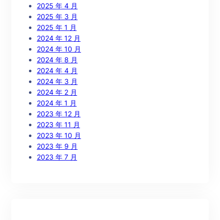
2025 年 4 月
2025 年 3 月
2025 年 1 月
2024 年 12 月
2024 年 10 月
2024 年 8 月
2024 年 4 月
2024 年 3 月
2024 年 2 月
2024 年 1 月
2023 年 12 月
2023 年 11 月
2023 年 10 月
2023 年 9 月
2023 年 7 月