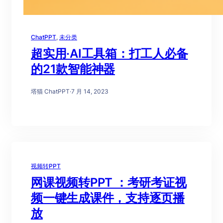
ChatPPT
, 
未分类
超实用·AI工具箱：打工人必备
的21款智能神器
塔猫 ChatPPT
·
7 月 14, 2023
视频转PPT
网课视频转PPT ：考研考证视
频一键生成课件，支持逐页播
放