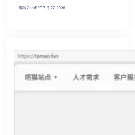
塔猫 ChatPPT
·
7 月 27, 2026