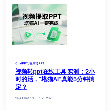
ChatPPT
, 
视频转PPT
视频转ppt在线工具 实测：2小
时的活，“塔猫AI”真能5分钟搞
定？
塔猫 ChatPPT
·
6 月 21, 2026