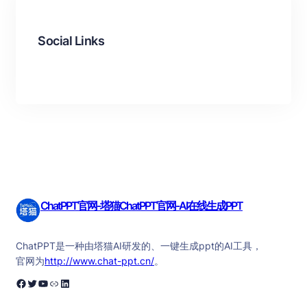
Social Links
Facebook
Twitter
LinkedIn
Instagram
ChatPPT官网-塔猫ChatPPT官网-AI在线生成PPT
ChatPPT是一种由塔猫AI研发的、一键生成ppt的AI工具，
官网为
http://www.chat-ppt.cn/
。
Facebook
Twitter
YouTube
链接
LinkedIn