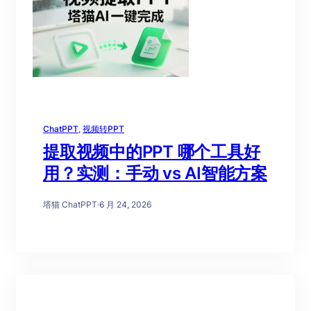
ChatPPT
, 
视频转PPT
提取视频中的PPT 哪个工具好
用？实测：手动 vs AI智能方案
塔猫 ChatPPT
·
6 月 24, 2026