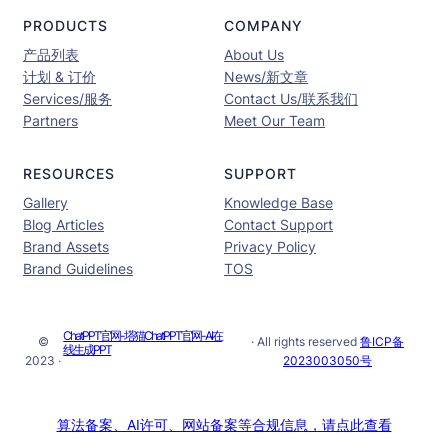
PRODUCTS
COMPANY
产品列表
About Us
计划 & 订价
News/新文章
Services/服务
Contact Us/联系我们
Partners
Meet Our Team
RESOURCES
SUPPORT
Gallery
Knowledge Base
Blog Articles
Contact Support
Brand Assets
Privacy Policy
Brand Guidelines
TOS
ChatPPT官网-塔猫ChatPPT官网-AI在
©
· All rights reserved
鲁ICP备
线生成PPT
2023 ·
2023003050号
算法备案、AI许可、网站备案等合规信息，请点此查看