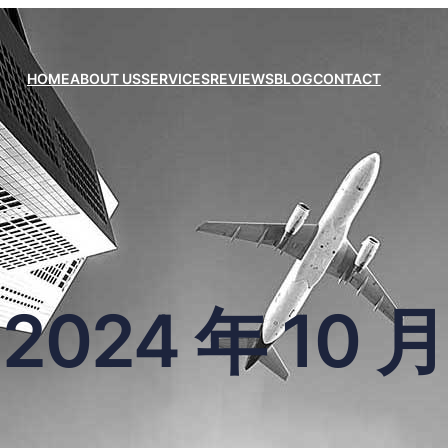
HOME
ABOUT US
SERVICES
REVIEWS
BLOG
CONTACT
2024 年 10 月