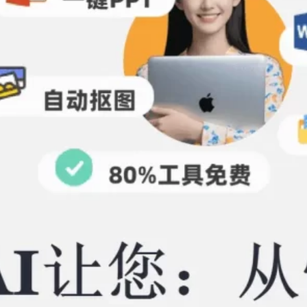
对比，塔猫ChatPPT深度测评
2026年 6月 26日
Tags
ChatPPT
ChatPPT官网
AIPPT
all
PPT
openclaw
pdf
图片压缩
塔猫ChatPPT
字体
视频怎么转成PPT
视频提取PPT
视频转PPT
配色
视频生成PPT