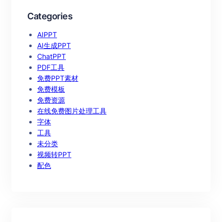
Categories
AIPPT
AI生成PPT
ChatPPT
PDF工具
免费PPT素材
免费模板
免费资源
在线免费图片处理工具
字体
工具
未分类
视频转PPT
配色