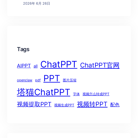
2026年 6月 26日
Tags
ChatPPT
ChatPPT官网
AIPPT
all
PPT
openclaw
pdf
图片压缩
塔猫ChatPPT
字体
视频怎么转成PPT
视频提取PPT
视频转PPT
配色
视频生成PPT