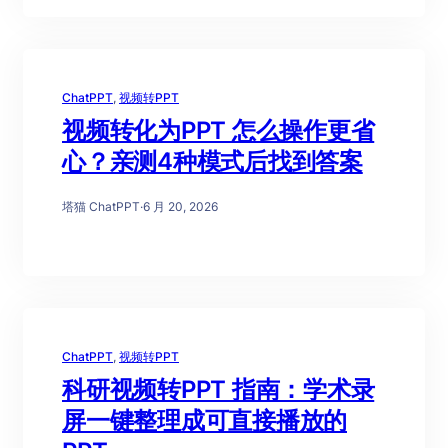
ChatPPT
, 
视频转PPT
视频转化为PPT 怎么操作更省
心？亲测4种模式后找到答案
塔猫 ChatPPT
·
6 月 20, 2026
ChatPPT
, 
视频转PPT
科研视频转PPT 指南：学术录
屏一键整理成可直接播放的