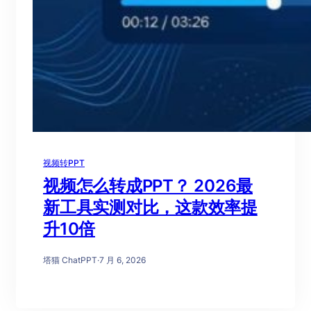
视频转PPT
视频怎么转成PPT？ 2026最
新工具实测对比，这款效率提
升10倍
塔猫 ChatPPT
·
7 月 6, 2026