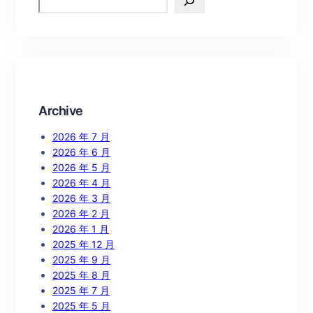
e
a
r
c
h
Archive
2026 年 7 月
2026 年 6 月
2026 年 5 月
2026 年 4 月
2026 年 3 月
2026 年 2 月
2026 年 1 月
2025 年 12 月
2025 年 9 月
2025 年 8 月
2025 年 7 月
2025 年 5 月