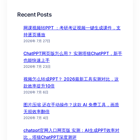
Recent Posts
网课视频转PPT ：考研考证视频一键生成课件，支
持逐页播放
2026年 7月 27日
ChatPPT网页版怎么用？ 实测塔猫ChatPPT，新手
也能快速上手
2026年 7月 23日
视频怎么转成PPT？ 2026最新工具实测对比，这
款效率提升10倍
2026年 7月 6日
图片压缩 还在手动操作？这款 AI 免费工具，画质
无损效率翻倍
2026年 7月 4日
chatppt官网入口网页版 实测：AI生成PPT效率对
比，塔猫ChatPPT深度测评