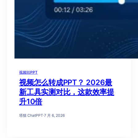
视频转PPT
视频怎么转成PPT？ 2026最
新工具实测对比，这款效率提
升10倍
塔猫 ChatPPT
·
7 月 6, 2026