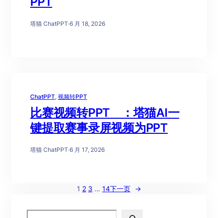
PPT
塔猫 ChatPPT
·
6 月 18, 2026
ChatPPT
, 
视频转PPT
比赛视频转PPT ：塔猫AI一
键提取赛事录屏视频为PPT
塔猫 ChatPPT
·
6 月 17, 2026
1
2
3
…
14
下一页
→
S