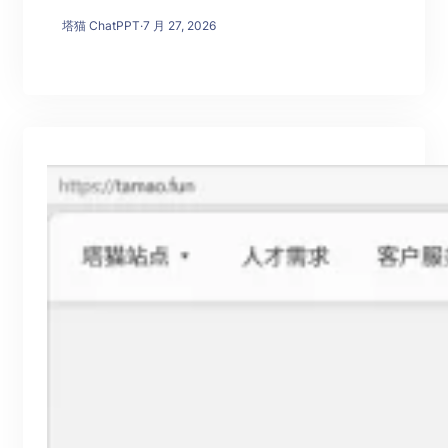
塔猫 ChatPPT
·
7 月 27, 2026