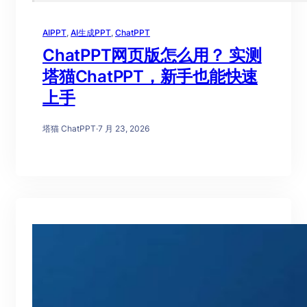
AIPPT
, 
AI生成PPT
, 
ChatPPT
ChatPPT网页版怎么用？ 实测
塔猫ChatPPT，新手也能快速
上手
塔猫 ChatPPT
·
7 月 23, 2026