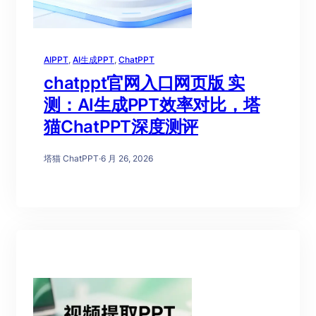
AIPPT
, 
AI生成PPT
, 
ChatPPT
chatppt官网入口网页版 实
测：AI生成PPT效率对比，塔
猫ChatPPT深度测评
塔猫 ChatPPT
·
6 月 26, 2026