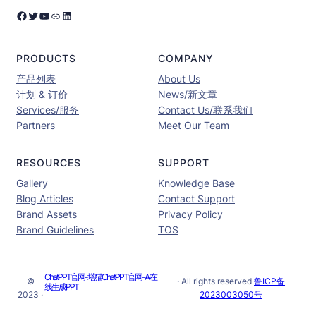
Facebook
Twitter
YouTube
链接
LinkedIn
PRODUCTS
COMPANY
产品列表
About Us
计划 & 订价
News/新文章
Services/服务
Contact Us/联系我们
Partners
Meet Our Team
RESOURCES
SUPPORT
Gallery
Knowledge Base
Blog Articles
Contact Support
Brand Assets
Privacy Policy
Brand Guidelines
TOS
ChatPPT官网-塔猫ChatPPT官网-AI在
©
· All rights reserved
鲁ICP备
线生成PPT
2023 ·
2023003050号