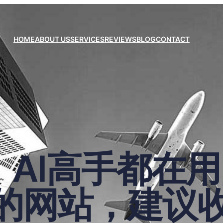
HOME
ABOUT US
SERVICES
REVIEWS
BLOG
CONTACT
T：AI高手都在用
T的网站，建议