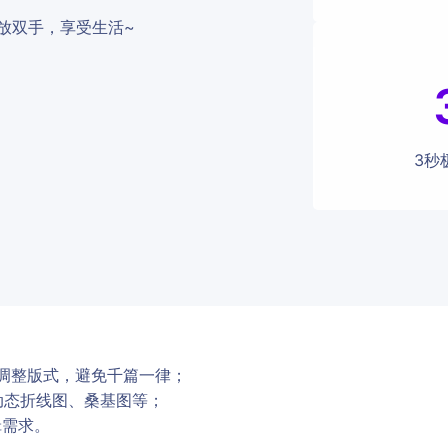
，解放双手，享受生活~
3秒
调整版式，避免千篇一律；
成动态折线图、桑基图等；
辑需求。