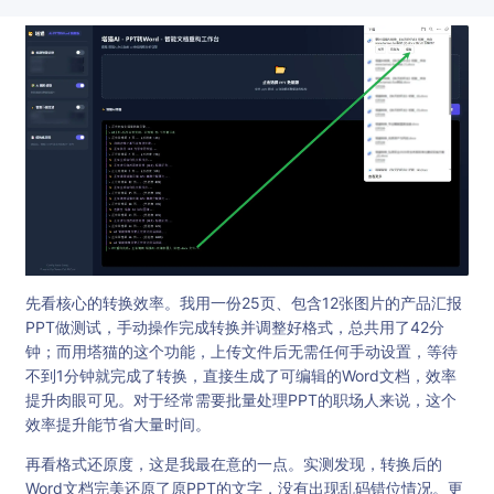
先看核心的转换效率。我用一份25页、包含12张图片的产品汇报
PPT做测试，手动操作完成转换并调整好格式，总共用了42分
钟；而用塔猫的这个功能，上传文件后无需任何手动设置，等待
不到1分钟就完成了转换，直接生成了可编辑的Word文档，效率
提升肉眼可见。对于经常需要批量处理PPT的职场人来说，这个
效率提升能节省大量时间。
再看格式还原度，这是我最在意的一点。实测发现，转换后的
Word文档完美还原了原PPT的文字，没有出现乱码错位情况。更