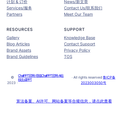
计划 & 订价
News/新文章
Services/服务
Contact Us/联系我们
Partners
Meet Our Team
RESOURCES
SUPPORT
Gallery
Knowledge Base
Blog Articles
Contact Support
Brand Assets
Privacy Policy
Brand Guidelines
TOS
ChatPPT官网-塔猫ChatPPT官网-AI在
©
· All rights reserved
鲁ICP备
线生成PPT
2023 ·
2023003050号
算法备案、AI许可、网站备案等合规信息，请点此查看