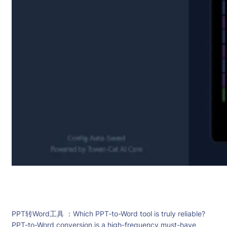
PPT转Word工具 ：Which PPT-to-Word tool is truly reliable?
PPT-to-Word conversion is a high-frequency must-have