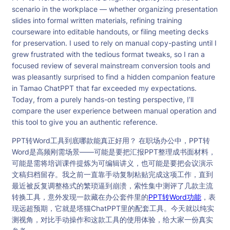
scenario in the workplace — whether organizing presentation
slides into formal written materials, refining training
courseware into editable handouts, or filing meeting decks
for preservation. I used to rely on manual copy-pasting until I
grew frustrated with the tedious format tweaks, so I ran a
focused review of several mainstream conversion tools and
was pleasantly surprised to find a hidden companion feature
in Tamao ChatPPT that far exceeded my expectations.
Today, from a purely hands-on testing perspective, I’ll
compare the user experience between manual operation and
this tool to give you an authentic reference.
PPT转Word工具到底哪款能真正好用？ 在职场办公中，PPT转
Word是高频刚需场景——可能是要把汇报PPT整理成书面材料，
可能是需将培训课件提炼为可编辑讲义，也可能是要把会议演示
文稿归档留存。我之前一直靠手动复制粘贴完成这项工作，直到
最近被反复调整格式的繁琐逼到崩溃，索性集中测评了几款主流
转换工具，意外发现一款藏在办公套件里的
PPT转Word功能
，表
现远超预期，它就是塔猫ChatPPT里的配套工具。今天就以纯实
测视角，对比手动操作和这款工具的使用体验，给大家一份真实