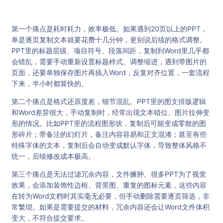
第一个痛点是耗时耗力，效率极低。如果遇到20页以上的PPT，
单是逐页复制文本就要花费十几分钟，更别说后续的格式调整。
PPT里的标题层级、项目符号、段落间距，复制到Word里几乎都
会错乱，需要手动重新设置标题样式、调整缩进，遇到带图片的
页面，还要单独保存图片再插入Word，反复对齐位置，一套流程
下来，半小时都算快的。
第二个痛点是格式还原度差，细节混乱。PPT里的图文排版逻辑
和Word差异很大，手动复制时，经常出现文本错位、图片拉伸变
形的情况。比如PPT里的流程图形状，复制后可能变成零散的图
形碎片；带备注的幻灯片，备注内容容易和正文混淆；甚至有些
特殊字体的文本，复制后会自动变成默认字体，导致整体风格不
统一，后续修改成本极高。
第三个痛点是无法过滤冗余内容，文件臃肿。很多PPT为了视觉
效果，会添加装饰性边框、背景图、重复的图标元素，这些内容
在转为Word文档时其实毫无必要，但手动删除需要逐页筛选，非
常繁琐。如果是需要提交的材料，冗余内容还会让Word文件体积
变大，不符合提交要求。