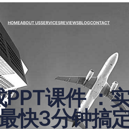
HOME
ABOUT US
SERVICES
REVIEWS
BLOG
CONTACT
PPT课件 ：
最快3分钟搞