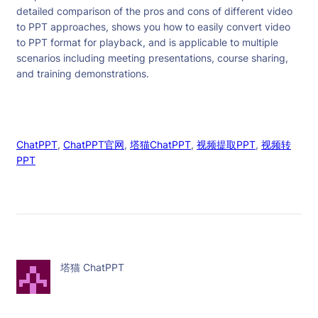
detailed comparison of the pros and cons of different video
to PPT approaches, shows you how to easily convert video
to PPT format for playback, and is applicable to multiple
scenarios including meeting presentations, course sharing,
and training demonstrations.
ChatPPT
, 
ChatPPT官网
, 
塔猫ChatPPT
, 
视频提取PPT
, 
视频转
PPT
塔猫 ChatPPT