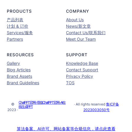
PRODUCTS
COMPANY
产品列表
About Us
计划 & 订价
News/新文章
Services/服务
Contact Us/联系我们
Partners
Meet Our Team
RESOURCES
SUPPORT
Gallery
Knowledge Base
Blog Articles
Contact Support
Brand Assets
Privacy Policy
Brand Guidelines
TOS
ChatPPT官网-塔猫ChatPPT官网-AI在
©
· All rights reserved
鲁ICP备
线生成PPT
2023 ·
2023003050号
算法备案、AI许可、网站备案等合规信息，请点此查看