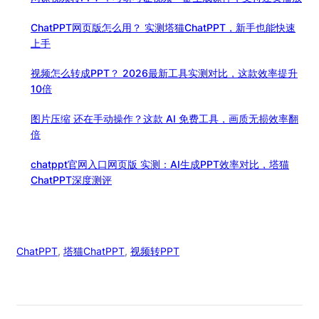
视
ChatPPT网页版怎么用？ 实测塔猫ChatPPT，新手也能快速
频
上手
转
PPT ：
视频怎么转成PPT？ 2026最新工具实测对比，这款效率提升
塔
10倍
猫
AI
图片压缩 还在手动操作？这款 AI 免费工具，画质无损效率翻
一
倍
键
提
chatppt官网入口网页版 实测：AI生成PPT效率对比，塔猫
取
ChatPPT深度测评
赛
事
录
屏
视
ChatPPT
, 
塔猫ChatPPT
, 
视频转PPT
频
为
PPT