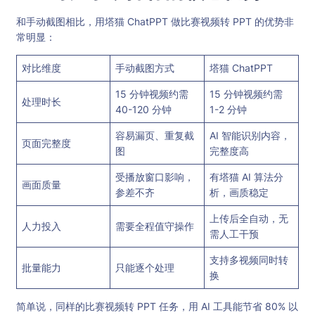
和手动截图相比，用塔猫 ChatPPT 做比赛视频转 PPT 的优势非
常明显：
对比维度
手动截图方式
塔猫 ChatPPT
15 分钟视频约需
15 分钟视频约需
处理时长
40-120 分钟
1-2 分钟
容易漏页、重复截
AI 智能识别内容，
页面完整度
图
完整度高
受播放窗口影响，
有塔猫 AI 算法分
画面质量
参差不齐
析，画质稳定
上传后全自动，无
人力投入
需要全程值守操作
需人工干预
支持多视频同时转
批量能力
只能逐个处理
换
简单说，同样的比赛视频转 PPT 任务，用 AI 工具能节省 80% 以