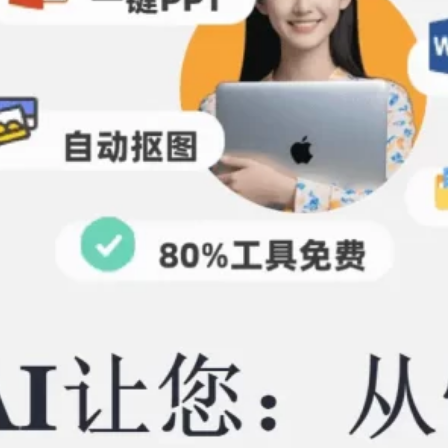
对比，塔猫ChatPPT深度测评
2026年 6月 26日
Tags
ChatPPT
ChatPPT官网
AIPPT
all
PPT
openclaw
pdf
图片压缩
塔猫ChatPPT
字体
视频怎么转成PPT
视频提取PPT
视频转PPT
配色
视频生成PPT