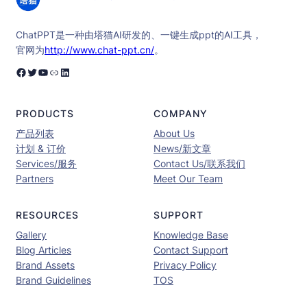
ChatPPT是一种由塔猫AI研发的、一键生成ppt的AI工具，
官网为
http://www.chat-ppt.cn/
。
Facebook
Twitter
YouTube
链接
LinkedIn
PRODUCTS
COMPANY
产品列表
About Us
计划 & 订价
News/新文章
Services/服务
Contact Us/联系我们
Partners
Meet Our Team
RESOURCES
SUPPORT
Gallery
Knowledge Base
Blog Articles
Contact Support
Brand Assets
Privacy Policy
Brand Guidelines
TOS