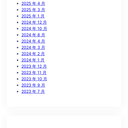
2025 年 4 月
2025 年 3 月
2025 年 1 月
2024 年 12 月
2024 年 10 月
2024 年 8 月
2024 年 4 月
2024 年 3 月
2024 年 2 月
2024 年 1 月
2023 年 12 月
2023 年 11 月
2023 年 10 月
2023 年 9 月
2023 年 7 月