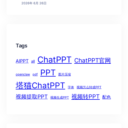
2026年 6月 26日
Tags
ChatPPT
ChatPPT官网
AIPPT
all
PPT
openclaw
pdf
图片压缩
塔猫ChatPPT
字体
视频怎么转成PPT
视频提取PPT
视频转PPT
配色
视频生成PPT