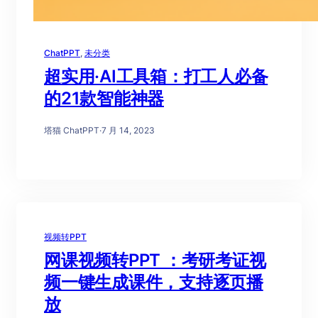
ChatPPT
, 
未分类
超实用·AI工具箱：打工人必备
的21款智能神器
塔猫 ChatPPT
·
7 月 14, 2023
视频转PPT
网课视频转PPT ：考研考证视
频一键生成课件，支持逐页播
放