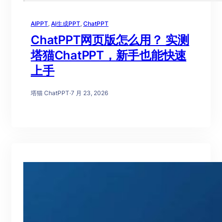
AIPPT
, 
AI生成PPT
, 
ChatPPT
ChatPPT网页版怎么用？ 实测
塔猫ChatPPT，新手也能快速
上手
塔猫 ChatPPT
·
7 月 23, 2026