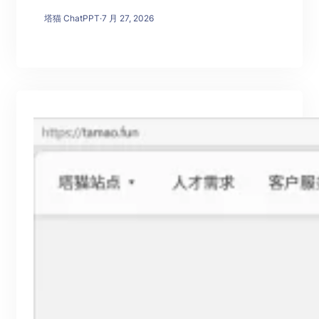
塔猫 ChatPPT
·
7 月 27, 2026