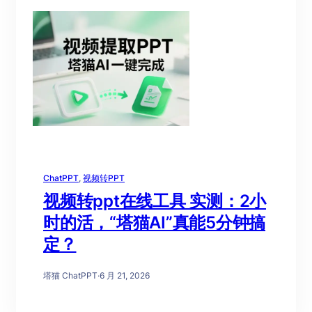
ChatPPT
, 
视频转PPT
视频转ppt在线工具 实测：2小
时的活，“塔猫AI”真能5分钟搞
定？
塔猫 ChatPPT
·
6 月 21, 2026