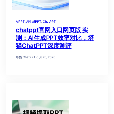
AIPPT
, 
AI生成PPT
, 
ChatPPT
chatppt官网入口网页版 实
测：AI生成PPT效率对比，塔
猫ChatPPT深度测评
塔猫 ChatPPT
·
6 月 26, 2026