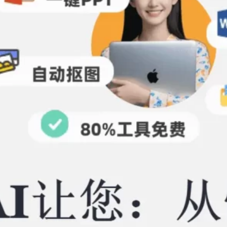
对比，塔猫ChatPPT深度测评
2026年 6月 26日
Tags
ChatPPT
ChatPPT官网
AIPPT
all
PPT
openclaw
pdf
图片压缩
塔猫ChatPPT
字体
视频怎么转成PPT
视频提取PPT
视频转PPT
配色
视频生成PPT